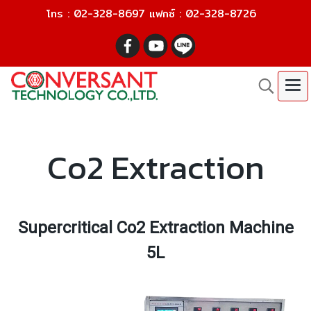
โทร : 02-328-8697 แฟกซ์ : 02-328-8726
Co2 Extraction
Supercritical Co2 Extraction Machine
5L